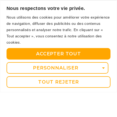
7 juin 2026
Nous respectons votre vie privée.
Nous utilisons des cookies pour améliorer votre expérience
de navigation, diffuser des publicités ou des contenus
personnalisés et analyser notre trafic. En cliquant sur «
La belle leçon de sport des 4
Tout accepter », vous consentez à notre utilisation des
cookies.
mousquetaires
2 avril 2026
ACCEPTER TOUT
PERSONNALISER
TOUT REJETER
Les lycéens d’Edmond
Rostand veulent améliorer
leur santé
4 mars 2026