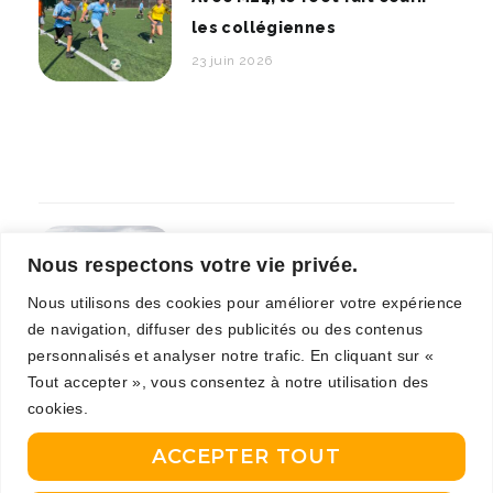
les collégiennes
23 juin 2026
800 écoliers enchaînent 640
Nous respectons votre vie privée.
km : la magie du sport a
Nous utilisons des cookies pour améliorer votre expérience
encore frappé !
de navigation, diffuser des publicités ou des contenus
7 juin 2026
personnalisés et analyser notre trafic. En cliquant sur «
Tout accepter », vous consentez à notre utilisation des
cookies.
ACCEPTER TOUT
La belle leçon de sport des 4