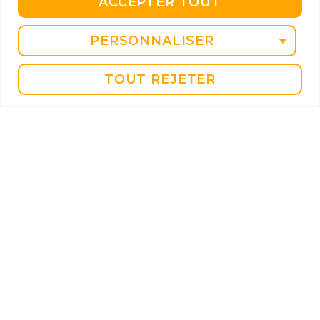
ACCEPTER TOUT
PERSONNALISER
TOUT REJETER
21 rue du Camas, 13005 Marseille
06 33 78 35 79
contact@m24sportsante.fr