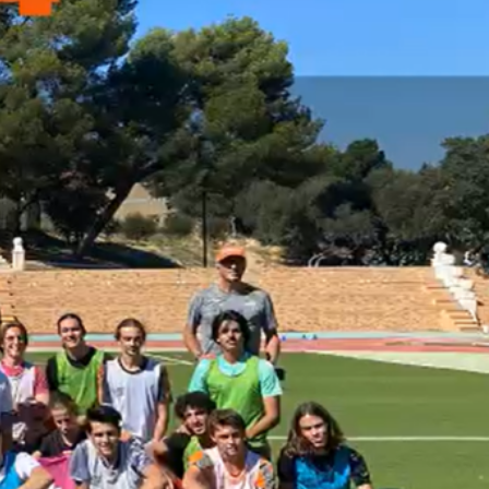
collégiennes
800 écoliers enchaînent 640 km : la
magie du sport a encore frappé !
La belle leçon de sport des 4
mousquetaires
Les lycéens d’Edmond Rostand
veulent améliorer leur santé
Eau + légumes + sport + sommeil :
la recette gagnante de La
Cadenelle