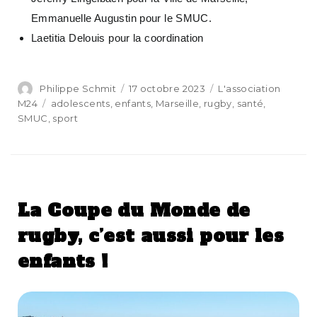
Emmanuelle Augustin pour le SMUC.
Laetitia Delouis pour la coordination
Philippe Schmit
17 octobre 2023
L'association
M24
adolescents
,
enfants
,
Marseille
,
rugby
,
santé
,
SMUC
,
sport
La Coupe du Monde de
rugby, c’est aussi pour les
enfants !