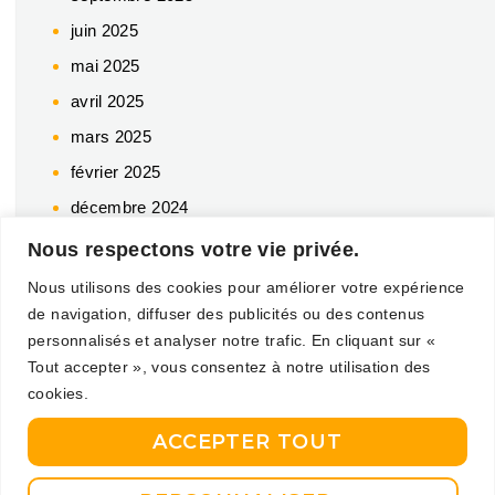
juin 2025
mai 2025
avril 2025
mars 2025
février 2025
décembre 2024
octobre 2024
Nous respectons votre vie privée.
juillet 2024
Nous utilisons des cookies pour améliorer votre expérience
juin 2024
de navigation, diffuser des publicités ou des contenus
personnalisés et analyser notre trafic. En cliquant sur «
mai 2024
Tout accepter », vous consentez à notre utilisation des
avril 2024
cookies.
mars 2024
ACCEPTER TOUT
février 2024
décembre 2023