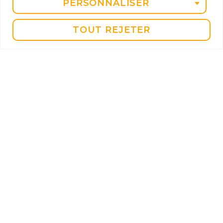
PERSONNALISER
novembre 2023
TOUT REJETER
octobre 2023
juin 2023
mai 2023
avril 2023
mars 2023
février 2023
janvier 2023
décembre 2022
novembre 2022