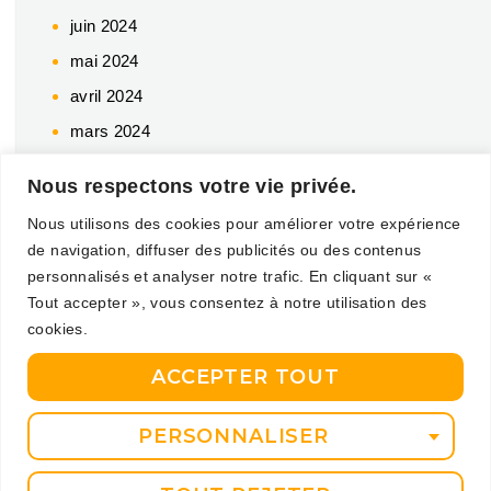
juin 2024
mai 2024
avril 2024
mars 2024
février 2024
Nous respectons votre vie privée.
décembre 2023
Nous utilisons des cookies pour améliorer votre expérience
novembre 2023
de navigation, diffuser des publicités ou des contenus
octobre 2023
personnalisés et analyser notre trafic. En cliquant sur «
Tout accepter », vous consentez à notre utilisation des
juin 2023
cookies.
mai 2023
ACCEPTER TOUT
avril 2023
mars 2023
PERSONNALISER
février 2023
janvier 2023