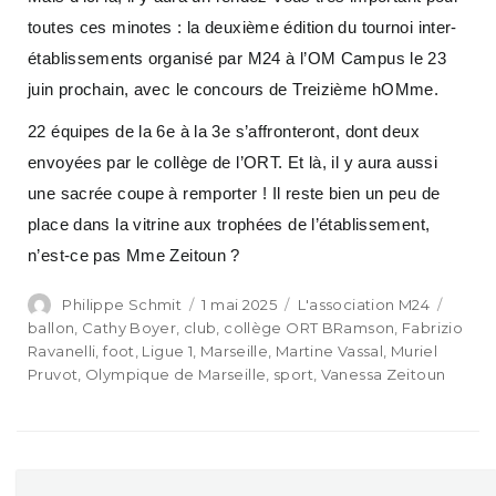
toutes ces minotes : la deuxième édition du tournoi inter-
établissements organisé par M24 à l’OM Campus le 23
juin prochain, avec le concours de Treizième hOMme.
22 équipes de la 6e à la 3e s’affronteront, dont deux
envoyées par le collège de l’ORT. Et là, il y aura aussi
une sacrée coupe à remporter ! Il reste bien un peu de
place dans la vitrine aux trophées de l’établissement,
n’est-ce pas Mme Zeitoun ?
Philippe Schmit
1 mai 2025
L'association M24
ballon
,
Cathy Boyer
,
club
,
collège ORT BRamson
,
Fabrizio
Ravanelli
,
foot
,
Ligue 1
,
Marseille
,
Martine Vassal
,
Muriel
Pruvot
,
Olympique de Marseille
,
sport
,
Vanessa Zeitoun