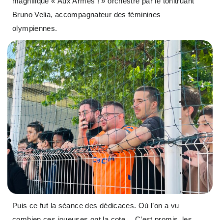
magnifique « Aux Armes ! » orchestré par le tonitruant
Bruno Velia, accompagnateur des féminines
olympiennes.
Puis ce fut la séance des dédicaces. Où l’on a vu
combien ces joueuses ont la cote… C’est promis, les