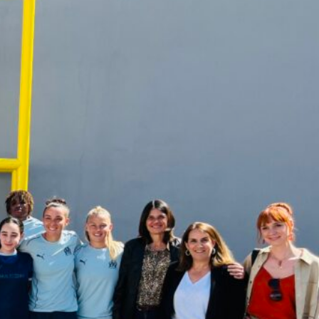
collégiennes
800 écoliers enchaînent 640 km : la
magie du sport a encore frappé !
La belle leçon de sport des 4
mousquetaires
Les lycéens d’Edmond Rostand
veulent améliorer leur santé
Eau + légumes + sport + sommeil :
la recette gagnante de La
Cadenelle