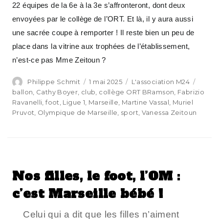
22 équipes de la 6e à la 3e s’affronteront, dont deux
envoyées par le collège de l’ORT. Et là, il y aura aussi
une sacrée coupe à remporter ! Il reste bien un peu de
place dans la vitrine aux trophées de l’établissement,
n’est-ce pas Mme Zeitoun ?
Philippe Schmit
1 mai 2025
L'association M24
ballon
,
Cathy Boyer
,
club
,
collège ORT BRamson
,
Fabrizio
Ravanelli
,
foot
,
Ligue 1
,
Marseille
,
Martine Vassal
,
Muriel
Pruvot
,
Olympique de Marseille
,
sport
,
Vanessa Zeitoun
Nos filles, le foot, l’OM :
c’est Marseille bébé !
Celui qui a dit que les filles n’aiment