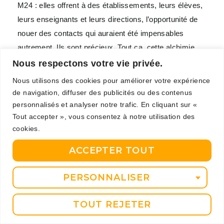
M24 : elles offrent à des établissements, leurs élèves,
leurs enseignants et leurs directions, l’opportunité de
nouer des contacts qui auraient été impensables
autrement. Ils sont précieux. Tout ça, cette alchimie
constructive autour du ballon et plus globalement du
Nous respectons votre vie privée.
sport mis au service de la santé des enfants, c’est
Nous utilisons des cookies pour améliorer votre expérience
Marseille bébé !
de navigation, diffuser des publicités ou des contenus
personnalisés et analyser notre trafic. En cliquant sur «
Partenaire historique de M24, le doyen de la Faculté
Tout accepter », vous consentez à notre utilisation des
des sciences du sport (Aix-Marseille Université) a, lui
cookies.
aussi, poussé une pointe jusqu’à l’OM Campus.
ACCEPTER TOUT
«
C’est assez remarquable de trouver au même
endroit des centaines de jeunes filles qui sont
PERSONNALISER
d »horizons différents, de culture différentes
,
s’enthousiasme le professeur Christophe Bourdin.
Ce
TOUT REJETER
sont toutes ces valeurs du sport que nous essayons
de développer avec nos étudiants, valeurs qu’on