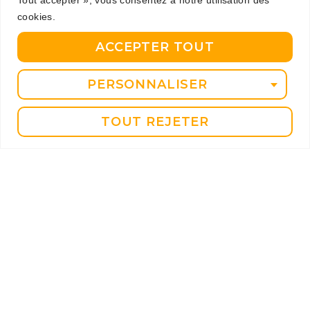
juin 2023
cookies.
mai 2023
ACCEPTER TOUT
avril 2023
PERSONNALISER
mars 2023
février 2023
TOUT REJETER
janvier 2023
décembre 2022
novembre 2022
Catégories
Dans la presse