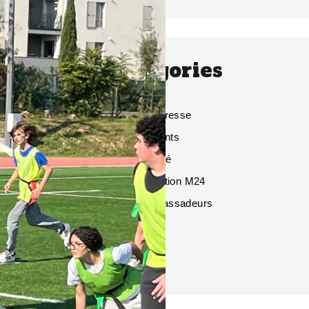
Catégories
Dans la presse
Événements
Exclusivité
L'association M24
Nos ambassadeurs
Santé
Sport