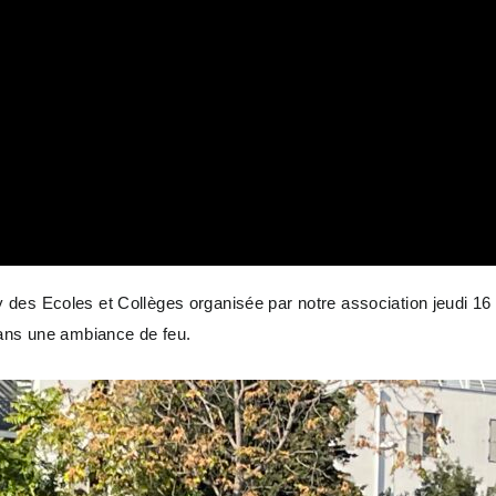
 des Ecoles et Collèges organisée par notre association jeudi 1
dans une ambiance de feu.