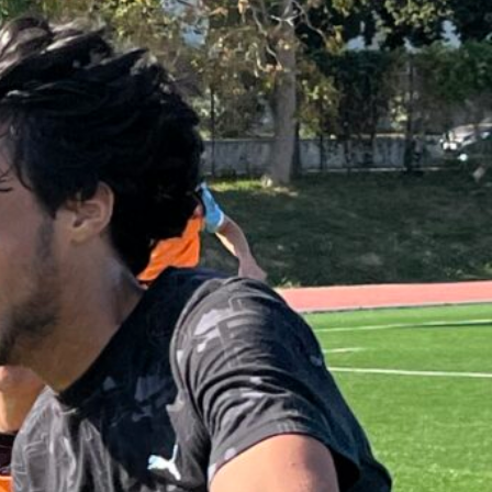
collégiennes
800 écoliers enchaînent 640 km : la
magie du sport a encore frappé !
La belle leçon de sport des 4
mousquetaires
Les lycéens d’Edmond Rostand
veulent améliorer leur santé
Eau + légumes + sport + sommeil :
la recette gagnante de La
Cadenelle