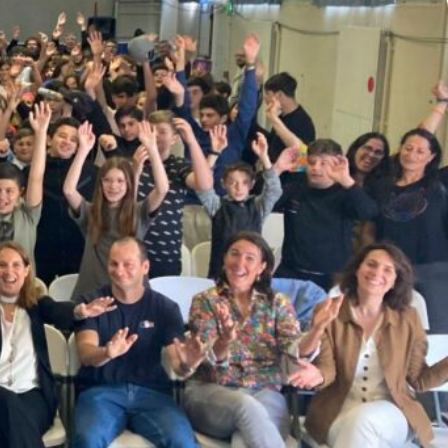
collégiennes
800 écoliers enchaînent 640 km : la
magie du sport a encore frappé !
La belle leçon de sport des 4
mousquetaires
Les lycéens d’Edmond Rostand
veulent améliorer leur santé
Eau + légumes + sport + sommeil :
la recette gagnante de La
Cadenelle