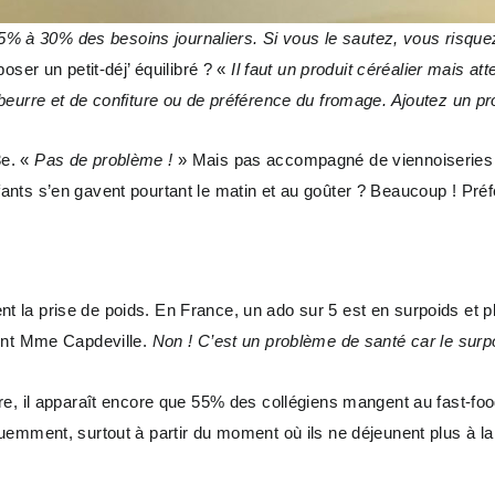
 25% à 30% des besoins journaliers. Si vous le sautez, vous risque
oser un petit-déj’ équilibré ? «
Il faut un produit céréalier mais a
rre et de confiture ou de préférence du fromage. Ajoutez un produit
3e. «
Pas de problème !
» Mais pas accompagné de viennoiseries q
nts s’en gavent pourtant le matin et au goûter ? Beaucoup ! Préf
a prise de poids. En France, un ado sur 5 est en surpoids et plus
ient Mme Capdeville.
Non ! C’est un problème de santé car le surp
re, il apparaît encore que 55% des collégiens mangent au fast-fo
quemment, surtout à partir du moment où ils ne déjeunent plus à 