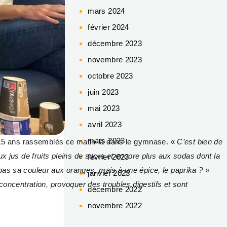
mars 2024
février 2024
décembre 2023
novembre 2023
octobre 2023
juin 2023
mai 2023
avril 2023
mars 2023
 à 15 ans rassemblés ce matin-là dans le gymnase. «
C’est bien de
ux jus de fruits pleins de sucre et encore plus aux sodas dont la
février 2023
 pas sa couleur aux oranges, mais à une épice, le paprika ?
»
janvier 2023
 concentration, provoquer des troubles digestifs et sont
décembre 2022
novembre 2022