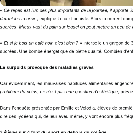
«
Ce repas est l’un des plus importants de la journée, il apporte
durant les cours
« , explique la nutritionniste. Alors comment comp
sucrées. Mieux vaut du pain sur lequel on peut mettre un peu de beu
«
Et si je bois un café noir, c’est bien ?
» interpelle un garçon de 
sucrées. Une bombe énergétique de piètre qualité. Combien d’enfa
Le surpoids provoque des maladies graves
Car évidemment, les mauvaises habitudes alimentaires engendrent l
problème du poids, ce n’est pas une question d’esthétique
, prév
Dans l’enquête présentée par Emilie et Volodia, élèves de premiè
dire des lycéens qui, de leur aveu même, y vont encore plus fré
3 élèves sur 4 font du sport en dehors du collège