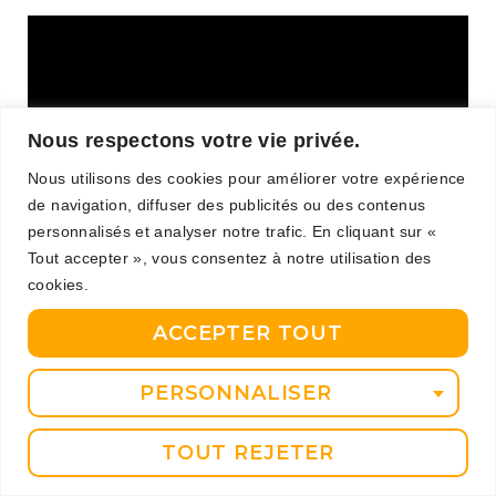
Nous respectons votre vie privée.
Nous utilisons des cookies pour améliorer votre expérience
de navigation, diffuser des publicités ou des contenus
personnalisés et analyser notre trafic. En cliquant sur «
Tout accepter », vous consentez à notre utilisation des
cookies.
Nathan PULVAR IPHAINE
14 avril 2023
L'association M24
adolescents
,
Cercle des nageurs
,
ACCEPTER TOUT
enfants
,
EPS
,
Franck Esposito
,
Jeux Olympiques
,
M24
,
marie Wattel
,
Marseille
,
obésité
,
santé
,
sédentarité
,
sport
,
PERSONNALISER
surpoids
TOUT REJETER