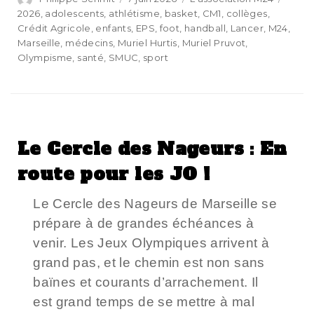
2026
,
adolescents
,
athlétisme
,
basket
,
CM1
,
collèges
,
Crédit Agricole
,
enfants
,
EPS
,
foot
,
handball
,
Lancer
,
M24
,
Marseille
,
médecins
,
Muriel Hurtis
,
Muriel Pruvot
,
Olympisme
,
santé
,
SMUC
,
sport
Le Cercle des Nageurs : En
route pour les JO !
Le Cercle des Nageurs de Marseille se
prépare à de grandes échéances à
venir. Les Jeux Olympiques arrivent à
grand pas, et le chemin est non sans
baïnes et courants d’arrachement. Il
est grand temps de se mettre à mal