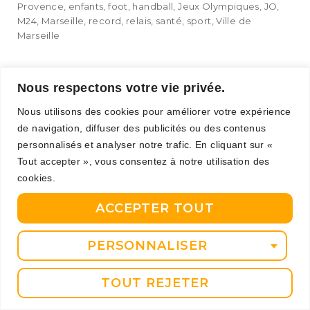
Provence
,
enfants
,
foot
,
handball
,
Jeux Olympiques
,
JO
,
M24
,
Marseille
,
record
,
relais
,
santé
,
sport
,
Ville de
Marseille
Nous respectons votre vie privée.
Nous utilisons des cookies pour améliorer votre expérience
Saison 3 : M24 Sport Santé
de navigation, diffuser des publicités ou des contenus
dévoile ses nouveaux
personnalisés et analyser notre trafic. En cliquant sur «
Tout accepter », vous consentez à notre utilisation des
épisodes
cookies.
Arrivée de nouveaux établissements
ACCEPTER TOUT
scolaires, ateliers prévention en CM1
et secourisme dans les lycées,
PERSONNALISER
partenariat avec l’Olympique de
Marseille, méga tournoi de rugby en
TOUT REJETER
octobre, ouverture d’une antenne à